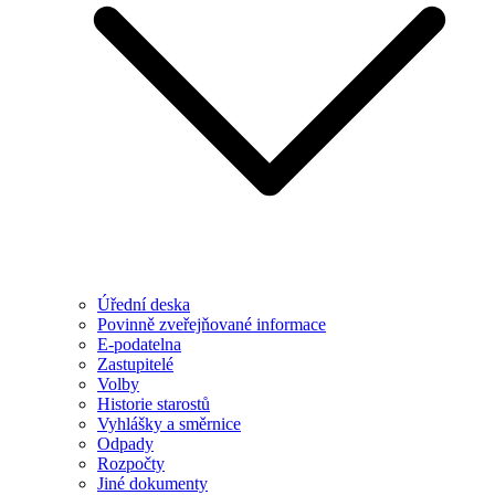
Úřední deska
Povinně zveřejňované informace
E-podatelna
Zastupitelé
Volby
Historie starostů
Vyhlášky a směrnice
Odpady
Rozpočty
Jiné dokumenty