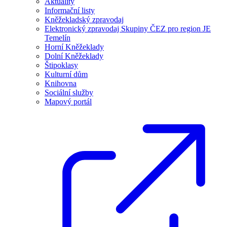
Aktuality
Informační listy
Kněžekladský zpravodaj
Elektronický zpravodaj Skupiny ČEZ pro region JE
Temelín
Horní Kněžeklady
Dolní Kněžeklady
Štipoklasy
Kulturní dům
Knihovna
Sociální služby
Mapový portál