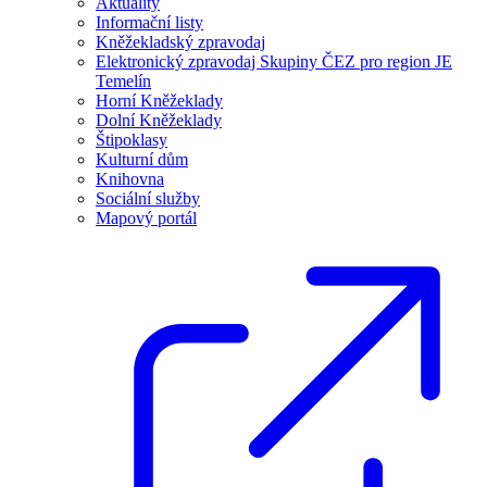
Aktuality
Informační listy
Kněžekladský zpravodaj
Elektronický zpravodaj Skupiny ČEZ pro region JE
Temelín
Horní Kněžeklady
Dolní Kněžeklady
Štipoklasy
Kulturní dům
Knihovna
Sociální služby
Mapový portál