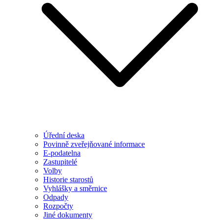
Úřední deska
Povinně zveřejňované informace
E-podatelna
Zastupitelé
Volby
Historie starostů
Vyhlášky a směrnice
Odpady
Rozpočty
Jiné dokumenty