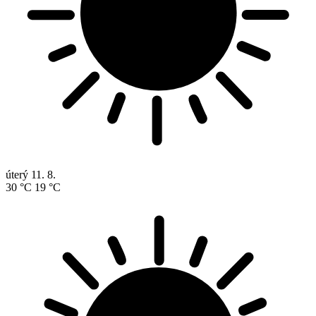
úterý
11. 8.
30 °C
19 °C