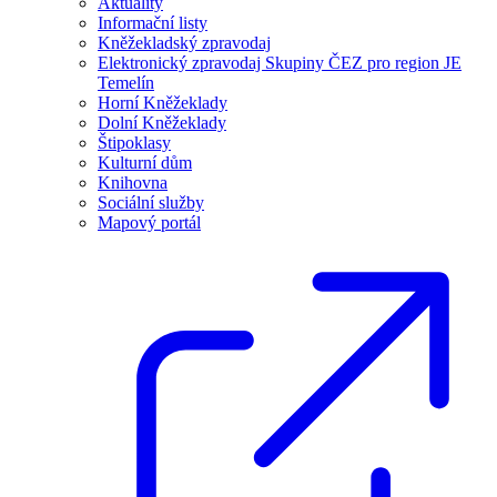
Aktuality
Informační listy
Kněžekladský zpravodaj
Elektronický zpravodaj Skupiny ČEZ pro region JE
Temelín
Horní Kněžeklady
Dolní Kněžeklady
Štipoklasy
Kulturní dům
Knihovna
Sociální služby
Mapový portál