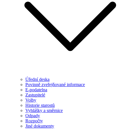
Úřední deska
Povinně zveřejňované informace
E-podatelna
Zastupitelé
Volby
Historie starostů
Vyhlášky a směrnice
Odpady
Rozpočty
Jiné dokumenty