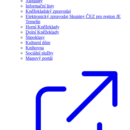
Aktuality
Informační listy
Kněžekladský zpravodaj
Elektronický zpravodaj Skupiny ČEZ pro region JE
Temelín
Horní Kněžeklady
Dolní Kněžeklady
Štipoklasy
Kulturní dům
Knihovna
Sociální služby
Mapový portál