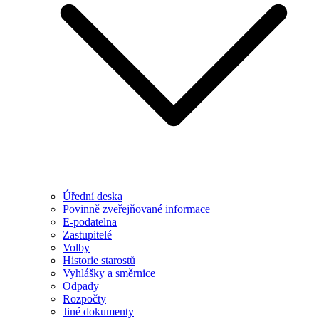
Úřední deska
Povinně zveřejňované informace
E-podatelna
Zastupitelé
Volby
Historie starostů
Vyhlášky a směrnice
Odpady
Rozpočty
Jiné dokumenty