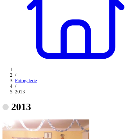
/
Fotogalerie
/
2013
2013