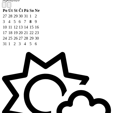
Po
Út
St
Čt
Pá
So
Ne
27
28
29
30
31
1
2
3
4
5
6
7
8
9
10
11
12
13
14
15
16
17
18
19
20
21
22
23
24
25
26
27
28
29
30
31
1
2
3
4
5
6