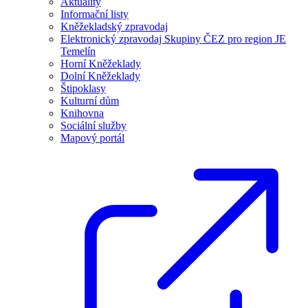
Aktuality
Informační listy
Kněžekladský zpravodaj
Elektronický zpravodaj Skupiny ČEZ pro region JE
Temelín
Horní Kněžeklady
Dolní Kněžeklady
Štipoklasy
Kulturní dům
Knihovna
Sociální služby
Mapový portál