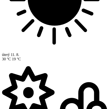
úterý
11. 8.
30 °C
19 °C