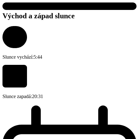
Východ a západ slunce
Slunce vychází:
5:44
Slunce zapadá:
20:31