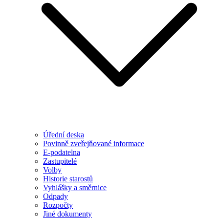
Úřední deska
Povinně zveřejňované informace
E-podatelna
Zastupitelé
Volby
Historie starostů
Vyhlášky a směrnice
Odpady
Rozpočty
Jiné dokumenty