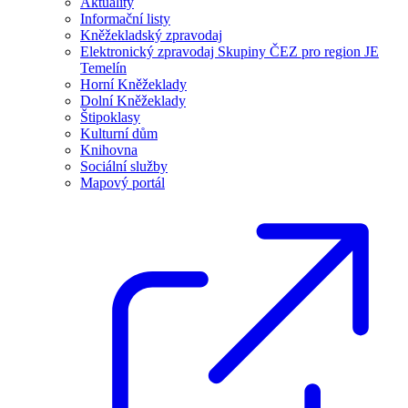
Aktuality
Informační listy
Kněžekladský zpravodaj
Elektronický zpravodaj Skupiny ČEZ pro region JE
Temelín
Horní Kněžeklady
Dolní Kněžeklady
Štipoklasy
Kulturní dům
Knihovna
Sociální služby
Mapový portál