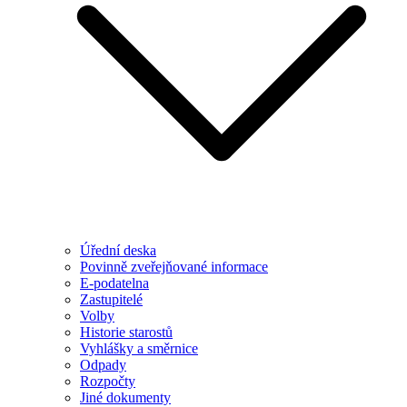
Úřední deska
Povinně zveřejňované informace
E-podatelna
Zastupitelé
Volby
Historie starostů
Vyhlášky a směrnice
Odpady
Rozpočty
Jiné dokumenty