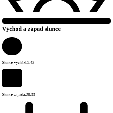
Východ a západ slunce
Slunce vychází:
5:42
Slunce zapadá:
20:33