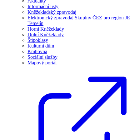
Aktuality
Informační listy
Kněžekladský zpravodaj
Elektronický zpravodaj Skupiny ČEZ pro region JE
Temelín
Horní Kněžeklady
Dolní Kněžeklady
Štipoklasy
Kulturní dům
Knihovna
Sociální služby
Mapový portál