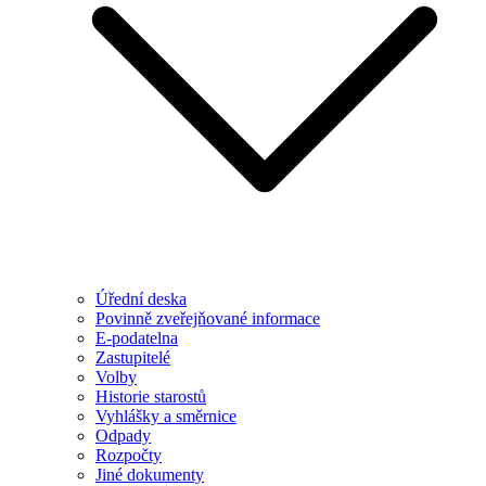
Úřední deska
Povinně zveřejňované informace
E-podatelna
Zastupitelé
Volby
Historie starostů
Vyhlášky a směrnice
Odpady
Rozpočty
Jiné dokumenty