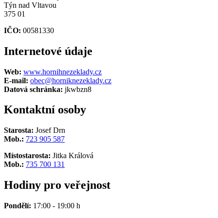
Týn nad Vltavou
375 01
IČO:
00581330
Internetové údaje
Web:
www.hornihnezeklady.cz
E-mail:
obec@horniknezeklady.cz
Datová schránka:
jkwbzn8
Kontaktní osoby
Starosta:
Josef Drn
Mob.:
723 905 587
Místostarosta:
Jitka Králová
Mob.:
735 700 131
Hodiny pro veřejnost
Pondělí:
17:00 - 19:00 h