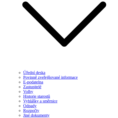
Úřední deska
Povinně zveřejňované informace
E-podatelna
Zastupitelé
Volby
Historie starostů
Vyhlášky a směrnice
Odpady
Rozpočty
Jiné dokumenty