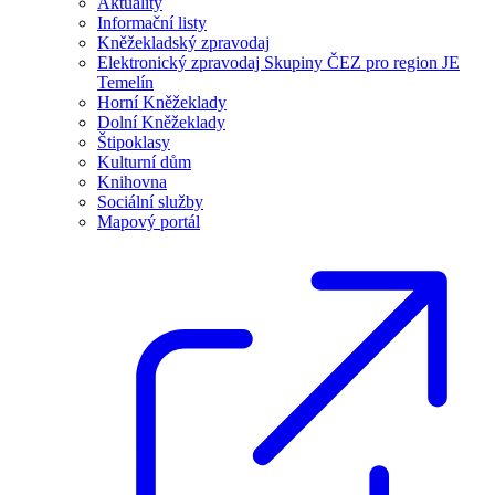
Aktuality
Informační listy
Kněžekladský zpravodaj
Elektronický zpravodaj Skupiny ČEZ pro region JE
Temelín
Horní Kněžeklady
Dolní Kněžeklady
Štipoklasy
Kulturní dům
Knihovna
Sociální služby
Mapový portál