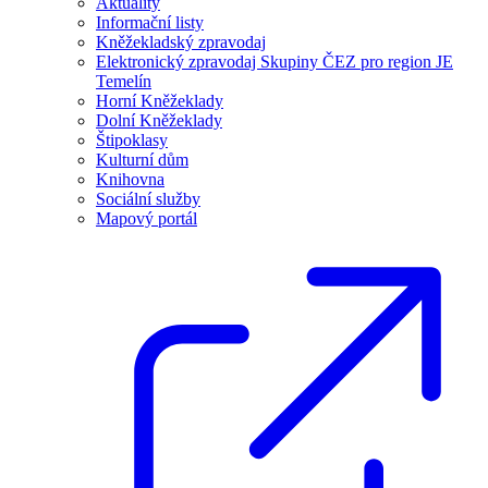
Aktuality
Informační listy
Kněžekladský zpravodaj
Elektronický zpravodaj Skupiny ČEZ pro region JE
Temelín
Horní Kněžeklady
Dolní Kněžeklady
Štipoklasy
Kulturní dům
Knihovna
Sociální služby
Mapový portál