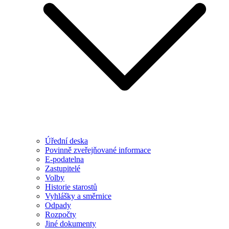
Úřední deska
Povinně zveřejňované informace
E-podatelna
Zastupitelé
Volby
Historie starostů
Vyhlášky a směrnice
Odpady
Rozpočty
Jiné dokumenty