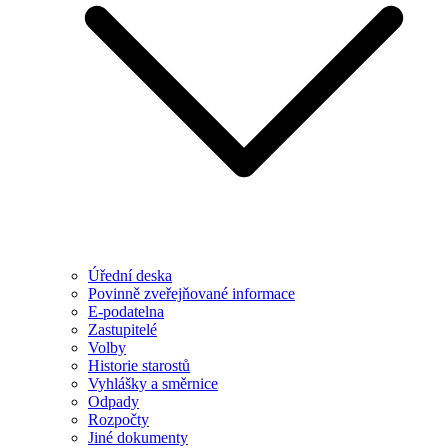
Úřední deska
Povinně zveřejňované informace
E-podatelna
Zastupitelé
Volby
Historie starostů
Vyhlášky a směrnice
Odpady
Rozpočty
Jiné dokumenty