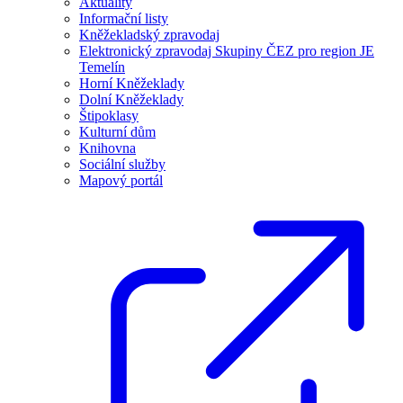
Aktuality
Informační listy
Kněžekladský zpravodaj
Elektronický zpravodaj Skupiny ČEZ pro region JE
Temelín
Horní Kněžeklady
Dolní Kněžeklady
Štipoklasy
Kulturní dům
Knihovna
Sociální služby
Mapový portál