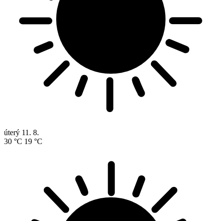
úterý
11. 8.
30 °C
19 °C