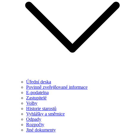
Úřední deska
Povinně zveřejňované informace
E-podatelna
Zastupitelé
Volby
Historie starostů
Vyhlášky a směrnice
Odpady
Rozpočty
Jiné dokumenty