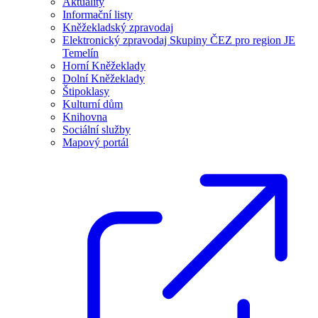
Aktuality
Informační listy
Kněžekladský zpravodaj
Elektronický zpravodaj Skupiny ČEZ pro region JE
Temelín
Horní Kněžeklady
Dolní Kněžeklady
Štipoklasy
Kulturní dům
Knihovna
Sociální služby
Mapový portál