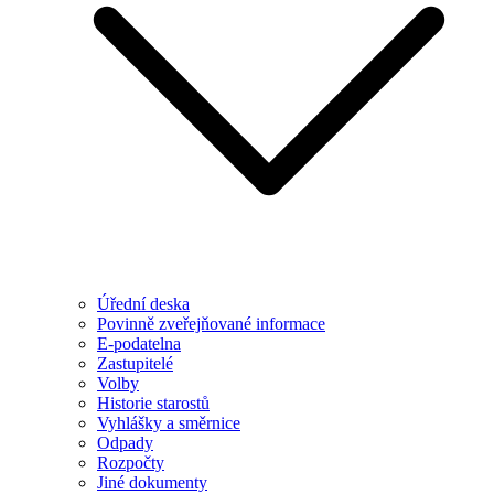
Úřední deska
Povinně zveřejňované informace
E-podatelna
Zastupitelé
Volby
Historie starostů
Vyhlášky a směrnice
Odpady
Rozpočty
Jiné dokumenty