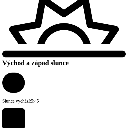
Východ a západ slunce
Slunce vychází:
5:45