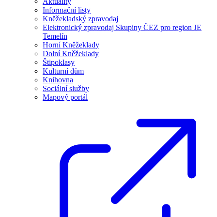
Aktuality
Informační listy
Kněžekladský zpravodaj
Elektronický zpravodaj Skupiny ČEZ pro region JE
Temelín
Horní Kněžeklady
Dolní Kněžeklady
Štipoklasy
Kulturní dům
Knihovna
Sociální služby
Mapový portál