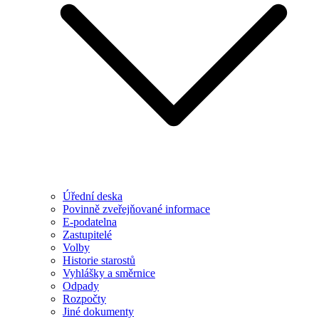
Úřední deska
Povinně zveřejňované informace
E-podatelna
Zastupitelé
Volby
Historie starostů
Vyhlášky a směrnice
Odpady
Rozpočty
Jiné dokumenty