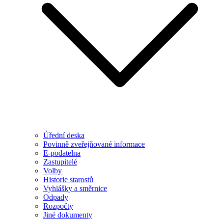
Úřední deska
Povinně zveřejňované informace
E-podatelna
Zastupitelé
Volby
Historie starostů
Vyhlášky a směrnice
Odpady
Rozpočty
Jiné dokumenty