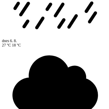
dnes
6. 8.
27 °C
18 °C