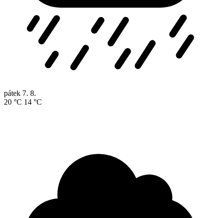
pátek
7. 8.
20 °C
14 °C