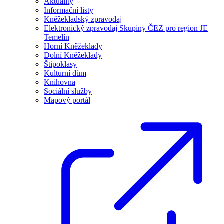
Aktuality
Informační listy
Kněžekladský zpravodaj
Elektronický zpravodaj Skupiny ČEZ pro region JE
Temelín
Horní Kněžeklady
Dolní Kněžeklady
Štipoklasy
Kulturní dům
Knihovna
Sociální služby
Mapový portál